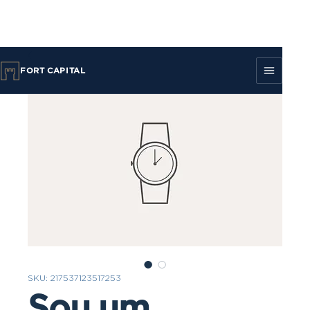
FORT CAPITAL
SKU: 217537123517253
Sou um