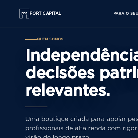
FORT CAPITAL
PARA O SE
QUEM SOMOS
Independênci
decisões patr
relevantes.
Uma boutique criada para apoiar pess
profissionais de alta renda com rigor 
visão de longo prazo.