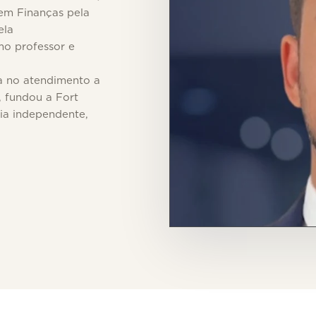
 em Finanças pela
ela
o professor e
ia no atendimento a
, fundou a Fort
ia independente,