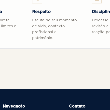
a
Respeito
Discipli
ireta
Escuta do seu momento
Processo 
 limites e
de vida, contexto
revisão e
profissional e
reação po
patrimônio.
Navegação
Contato