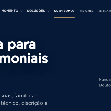
U MOMENTO
SOLUÇÕES
QUEM SOMOS
INSIGHTS
ENTRAR
a para
imoniais
Funda
Douto
oas, famílias e
técnico, discrição e