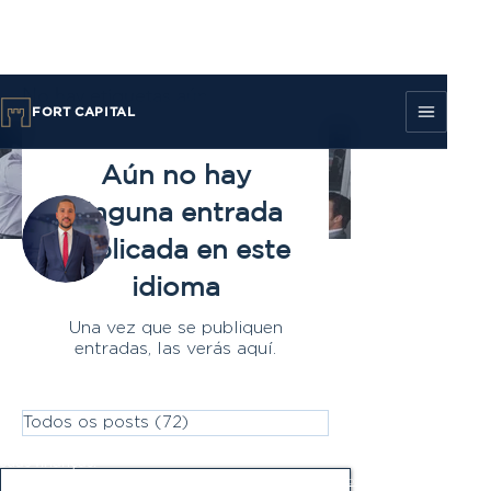
No hay etiquetas aún.
FORT CAPITAL
Aún no hay
Más acciones
ninguna entrada
Seguir
publicada en este
idioma
Administrador
Paulo Monfort, CFP®
Una vez que se publiquen
Aumentar a qualidade de vida das
entradas, las verás aquí.
pessoas!
Foco
E.S.G
Investidor de Valor
+
4
Todos os posts
(72)
72 entradas
Plataforma de
planejamento
financeiro. Invista melhor e organize
suas
finanças.
Fale conosco:
contato@fortcapital.com.br