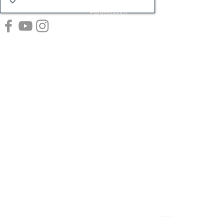
+55 (21) 99912-3064
+56 95533-4421
Endereço: Rua Visconde de Pirajá, 414 - sala 718 - Ipanema, Rio de Janeiro/RJ - CEP:
22410-002
Copyright © 2021 FORT CAPITAL PLANEJAMENTO FINANCEIRO LTDA. Todos os
direitos reservados.